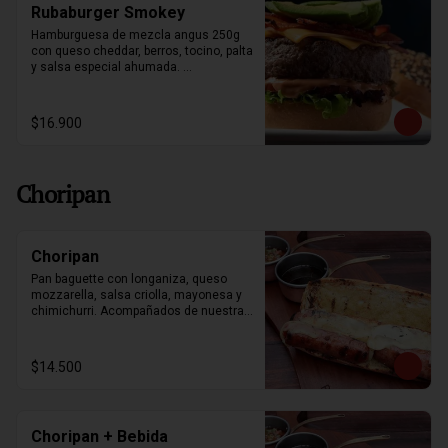
Rubaburger Smokey
Hamburguesa de mezcla angus 250g 
con queso cheddar, berros, tocino, palta 
y salsa especial ahumada. 
Acompañado con papas fritas.
$16.900
Choripan
Choripan
Pan baguette con longaniza, queso 
mozzarella, salsa criolla, mayonesa y 
chimichurri. Acompañados de nuestras 
papas souffle y bebestible a elección.
$14.500
Choripan + Bebida