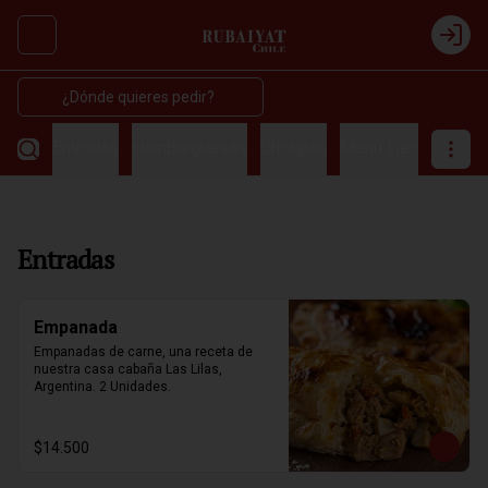
Abrir menu de navegación
Login
¿Dónde quieres pedir?
Entradas
Hamburguesas
Choripan
Menú Ejecutivos
C
Entradas
Empanada
Empanadas de carne, una receta de 
nuestra casa cabaña Las Lilas, 
Argentina. 2 Unidades.
$14.500