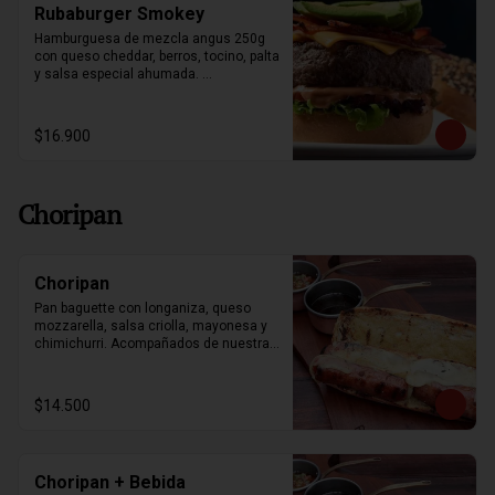
Rubaburger Smokey
Hamburguesa de mezcla angus 250g 
con queso cheddar, berros, tocino, palta 
y salsa especial ahumada. 
Acompañado con papas fritas.
$16.900
Choripan
Choripan
Pan baguette con longaniza, queso 
mozzarella, salsa criolla, mayonesa y 
chimichurri. Acompañados de nuestras 
papas souffle y bebestible a elección.
$14.500
Choripan + Bebida