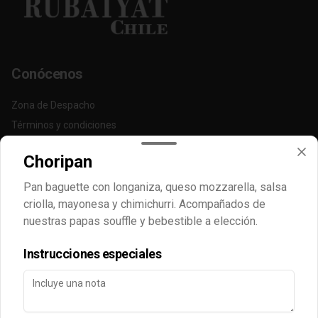
Conócenos
Zona de Despacho
Términos y condiciones
Política de privacidad
Choripan
Redes sociales
Pan baguette con longaniza, queso mozzarella, salsa
criolla, mayonesa y chimichurri. Acompañados de
Instagram
nuestras papas souffle y bebestible a elección.
Facebook
Instrucciones especiales
Mi cuenta
Pedir
Iniciar sesión