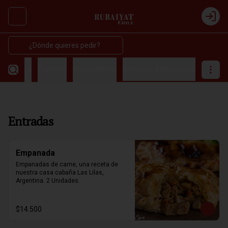
Abrir menu de navegación
Login
¿Dónde quieres pedir?
amientos
Postres
Bebestibles
Bebidas Alcohólicas
Entradas
Empanada
Empanadas de carne, una receta de 
nuestra casa cabaña Las Lilas, 
Argentina. 2 Unidades.
$14.500