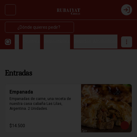
Abrir menu de navegación
Login
¿Dónde quieres pedir?
amientos
Postres
Bebestibles
Bebidas Alcohólicas
Entradas
Empanada
Empanadas de carne, una receta de 
nuestra casa cabaña Las Lilas, 
Argentina. 2 Unidades.
$14.500