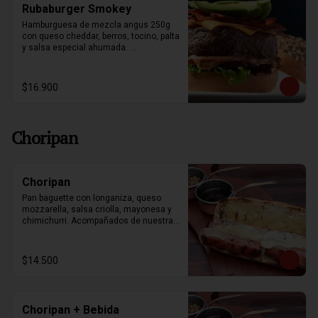
Rubaburger Smokey
Hamburguesa de mezcla angus 250g 
con queso cheddar, berros, tocino, palta 
y salsa especial ahumada. 
Acompañado con papas fritas.
$16.900
Choripan
Choripan
Pan baguette con longaniza, queso 
mozzarella, salsa criolla, mayonesa y 
chimichurri. Acompañados de nuestras 
papas souffle y bebestible a elección.
$14.500
Choripan + Bebida