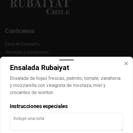
Conócenos
Zona de Despacho
Términos y condiciones
Política de privacidad
Ensalada Rubaiyat
Redes sociales
Ensalada de hojas frescas, palmito, tomate, zanahoria
y mozzarella con vinagreta de mostaza, miel y
Instagram
crocantes de wonton.
Facebook
Instrucciones especiales
Mi cuenta
Pedir
Iniciar sesión