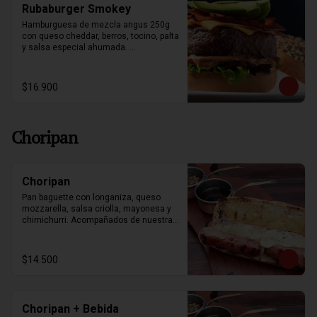
Rubaburger Smokey
Hamburguesa de mezcla angus 250g 
con queso cheddar, berros, tocino, palta 
y salsa especial ahumada. 
Acompañado con papas fritas.
$16.900
Choripan
Choripan
Pan baguette con longaniza, queso 
mozzarella, salsa criolla, mayonesa y 
chimichurri. Acompañados de nuestras 
papas souffle y bebestible a elección.
$14.500
Choripan + Bebida