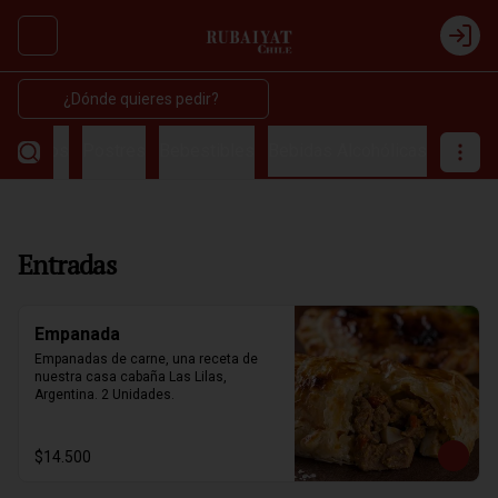
Abrir menu de navegación
Login
¿Dónde quieres pedir?
amientos
Postres
Bebestibles
Bebidas Alcohólicas
Entradas
Empanada
Empanadas de carne, una receta de 
nuestra casa cabaña Las Lilas, 
Argentina. 2 Unidades.
$14.500