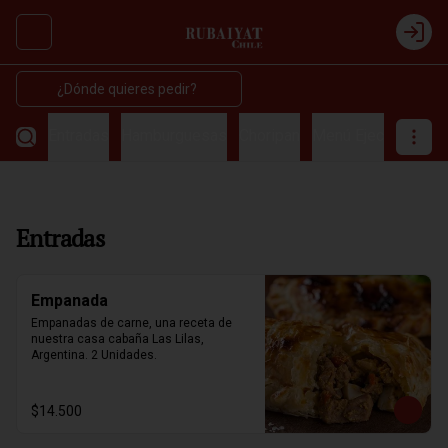
Abrir menu de navegación
Login
¿Dónde quieres pedir?
Entradas
Hamburguesas
Choripan
Menú Ejecutivos
C
Entradas
Empanada
Empanadas de carne, una receta de 
nuestra casa cabaña Las Lilas, 
Argentina. 2 Unidades.
$14.500