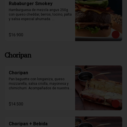
Rubaburger Smokey
Hamburguesa de mezcla angus 250g 
con queso cheddar, berros, tocino, palta 
y salsa especial ahumada. 
Acompañado con papas fritas.
$16.900
Choripan
Choripan
Pan baguette con longaniza, queso 
mozzarella, salsa criolla, mayonesa y 
chimichurri. Acompañados de nuestras 
papas souffle y bebestible a elección.
$14.500
Choripan + Bebida