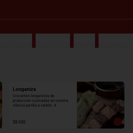
 para Compartir
Platos de Fondo
Ensaladas
Acompañamient
Longaniza
Crocantes longanizas de 
producción cocinadas en nuestra 
clásica parrilla a carbón. 4 
Unidades.
$8.500