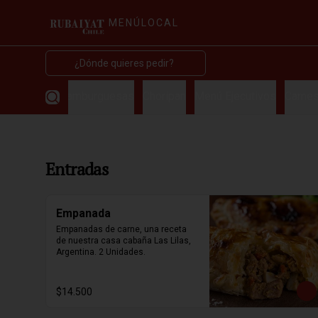
MENÚ
LOCAL
¿Dónde quieres pedir?
Entradas
Hamburguesas
Choripan
Menú Ejecutivos
Carnes
Entradas
Empanada
Empanadas de carne, una receta 
de nuestra casa cabaña Las Lilas, 
Argentina. 2 Unidades.
$14.500