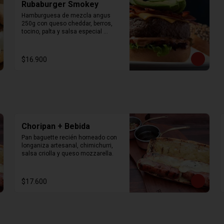
Rubaburger Smokey
Hamburguesa de mezcla angus 
250g con queso cheddar, berros, 
tocino, palta y salsa especial 
ahumada. Acompañado con papas 
fritas.
$16.900
Choripan + Bebida
Pan baguette recién horneado con 
longaniza artesanal, chimichurri, 
salsa criolla y queso mozzarella.
$17.600