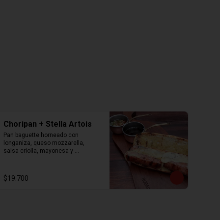
Choripan + Stella Artois
Pan baguette horneado con 
longaniza, queso mozzarella, 
salsa criolla, mayonesa y 
chimichurri. Acompañados de 
papas fritas y stella artois 330ml.
$19.700