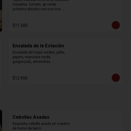
moradas, tomate, aji verde 
ycilantro alinado con una rica 
limonetas
$11.500
Ensalada de la Estación
Ensalada de hojas verdes, palta, 
pepino, manzana verde, 
gorgonzola, almendras 
caramelizadas con vinagreta de 
mostaza y miel.
$12.900
Cebollas Asadas
Exquisita cebolla asada en nuestro 
de horno de barro.