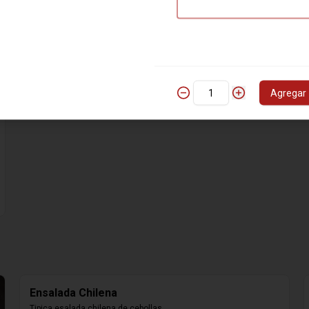
Salmón
Fresco salmón sobre verduras 
(zapallo, zapallo italiano, 
berenjenas, tomate cherry, brócoli y 
coliflor). Verduras modificables 
según la estación.
$24.000
Agregar
Ensalada Chilena
Tipica esalada chilena de cebollas 