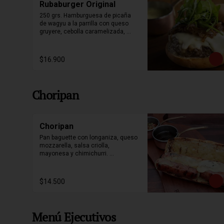
Rubaburger Original
250 grs. Hamburguesa de picaña 
de wagyu a la parrilla con queso 
gruyere, cebolla caramelizada, 
rúcula y salsa bearnesa. 
Acompañada de papas fritas.
$16.900
Choripan
Choripan
Pan baguette con longaniza, queso 
mozzarella, salsa criolla, 
mayonesa y chimichurri. 
Acompañados de nuestras papas 
souffle y bebestible a elección.
$14.500
Menú Ejecutivos