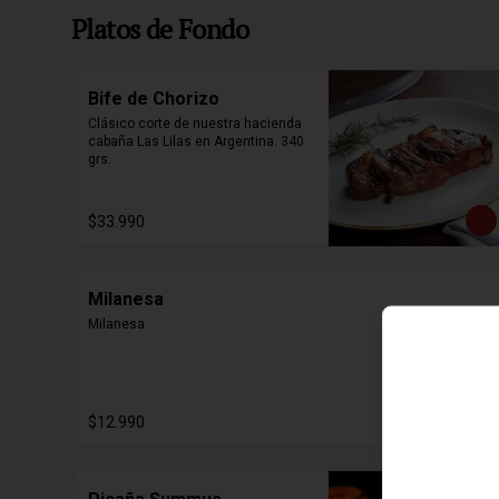
Platos de Fondo
Bife de Chorizo
Clásico corte de nuestra hacienda 
cabaña Las Lilas en Argentina. 340 
grs.
$33.990
Milanesa
Milanesa
$12.990