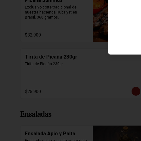
Picaña Summus
Exclusivo corte tradicional de 
nuestra hacienda Rubaiyat en 
Brasil. 360 gramos.
$32.900
Tirita de Picaña 230gr
Tirita de Picaña 230gr
$25.900
Ensaladas
Ensalada Apio y Palta
Ensalada de apio y palta aderezada 