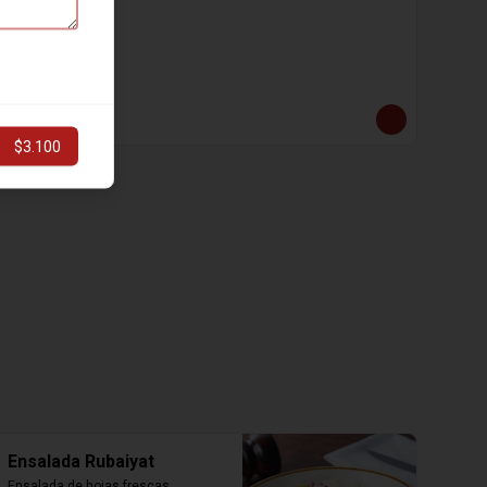
Strogonoff
Strogonoff
$12.990
$3.100
Ensalada Rubaiyat
Ensalada de hojas frescas, 