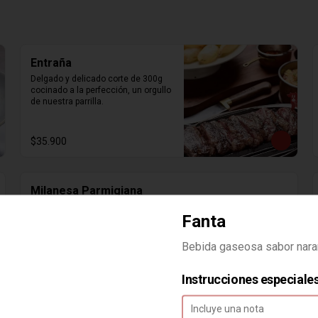
Entraña
Delgado y delicado corte de 300g 
cocinado a la perfección, un orgullo 
de nuestra parrilla.
$35.900
Milanesa Parmigiana
Milanesa Parmigiana
Fanta
Bebida gaseosa sabor naran
$14.900
Instrucciones especiale