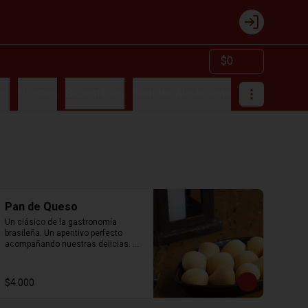
Login
$0
os
Postres
Bebestibles
Bebidas Alcohólicas
Pan de Queso
Un clásico de la gastronomía 
brasileña. Un aperitivo perfecto 
acompañando nuestras delicias. 
12 unidades.
$4.000