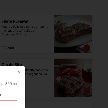
Filete Rubaiyat
Magro y delicioso corte de nuestra 
hacienda Cabaña Lilas en 
Argentina. 340 grs.
$32.900
Ojo de Bife
Clásico corte de nuestra hacienda 
cabaña Las Lilas en Argentina. 340 
Close
grs.
ja 350 cc.
$38.000
s