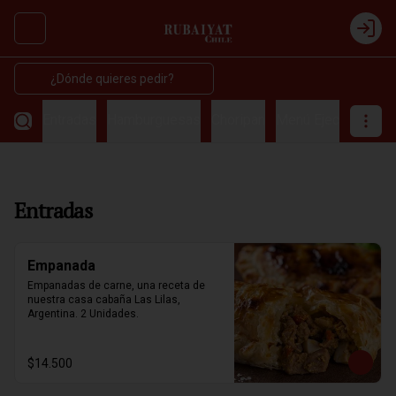
Abrir menu de navegación
Login
¿Dónde quieres pedir?
Entradas
Hamburguesas
Choripan
Menú Ejecutivos
C
Entradas
Empanada
Empanadas de carne, una receta de 
nuestra casa cabaña Las Lilas, 
Argentina. 2 Unidades.
$14.500