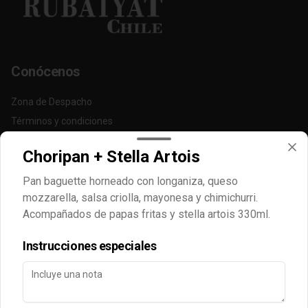
Conócenos
Zona de Despacho
Términos y condiciones
Política de privacidad
Choripan + Stella Artois
Redes sociales
Pan baguette horneado con longaniza, queso
mozzarella, salsa criolla, mayonesa y chimichurri.
Instagram
Acompañados de papas fritas y stella artois 330ml.
Facebook
Instrucciones especiales
Mi cuenta
Pedir
Iniciar sesión