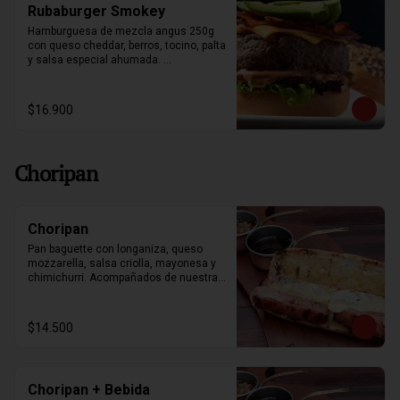
Rubaburger Smokey
Hamburguesa de mezcla angus 250g 
con queso cheddar, berros, tocino, palta 
y salsa especial ahumada. 
Acompañado con papas fritas.
$16.900
Choripan
Choripan
Pan baguette con longaniza, queso 
mozzarella, salsa criolla, mayonesa y 
chimichurri. Acompañados de nuestras 
papas souffle y bebestible a elección.
$14.500
Choripan + Bebida